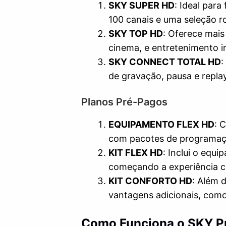
SKY SUPER HD
: Ideal par
100 canais e uma seleção r
SKY TOP HD
: Oferece mais
cinema, e entretenimento in
SKY CONNECT TOTAL HD
:
de gravação, pausa e repla
Planos Pré-Pagos
EQUIPAMENTO FLEX HD
: 
com pacotes de programaç
KIT FLEX HD
: Inclui o equ
começando a experiência 
KIT CONFORTO HD
: Além 
vantagens adicionais, como
Como Funciona o SKY P