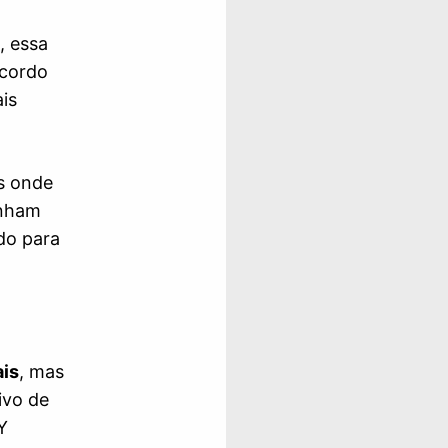
, essa
acordo
is
es onde
enham
do para
ais
, mas
ivo de
Y