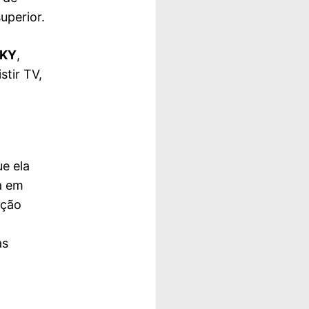
uperior.
SKY
,
tir TV,
e ela
a em
ação
as