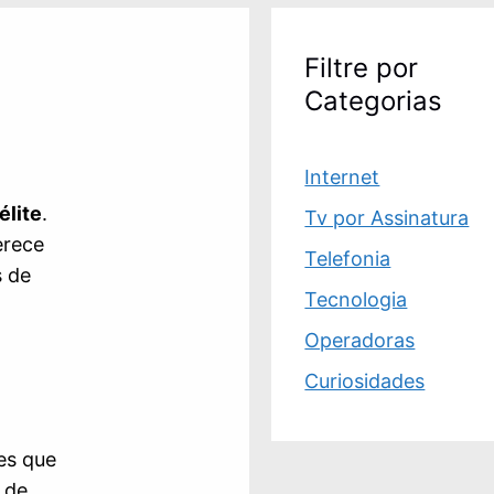
Filtre por
Categorias
Internet
élite
.
Tv por Assinatura
erece
Telefonia
s de
Tecnologia
a
Operadoras
Curiosidades
es que
 de