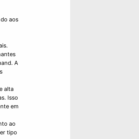
ndo aos
is.
nantes
mand. A
s
e alta
s. Isso
ente em
nto ao
er tipo