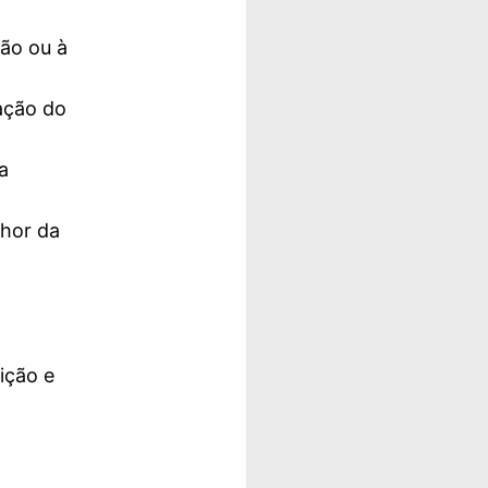
tão ou à
ação do
a
lhor da
ição e