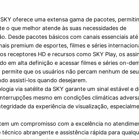
A SKY oferece uma extensa gama de pacotes, permiti
te o que melhor atende às suas necessidades de
o. Desde pacotes básicos com canais essenciais até
is premium de esportes, filmes e séries internaciona
os receptores HD e recursos como SKY Play, os assi
o em alta definição e acessar filmes e séries on-de
o permite que os usuários não percam nenhum de seu
do assisti-los quando desejarem.
Espere, não vá embora!
ologia via satélite da SKY garante um sinal estável e d
Olhe essa oferta imperdível!
interrupções mesmo em condições climáticas adversa
ntegridade da experiência de visualização, especialm
 tem um compromisso com a excelência no atendime
 técnico abrangente e assistência rápida para qualqu