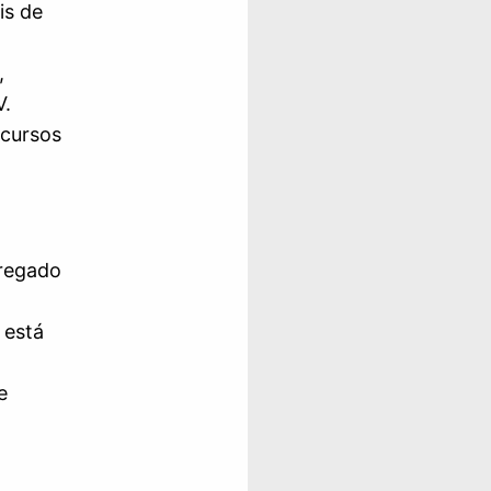
is de
,
V.
ecursos
rregado
 está
e