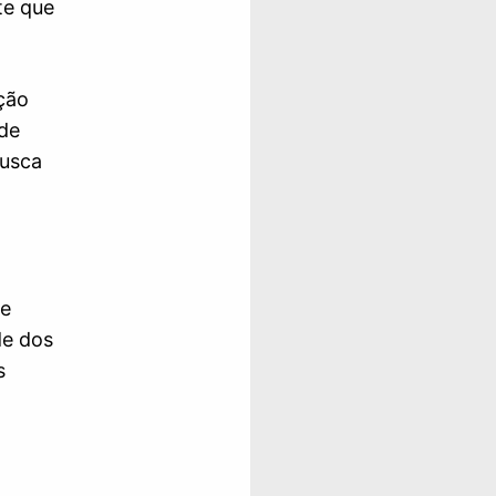
te que
ção
ode
busca
de
de dos
s