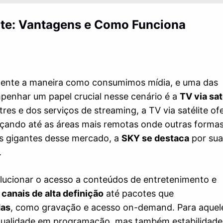
ite: Vantagens e Como Funciona
lmente a maneira como consumimos mídia, e uma das
penhar um papel crucial nesse cenário é a
TV via sat
res e dos serviços de streaming, a TV via satélite of
nçando até as áreas mais remotas onde outras forma
s gigantes desse mercado, a
SKY se destaca
por su
.
ucionar o acesso a conteúdos de entretenimento e
e
canais de alta definição
até pacotes que
das
, como gravação e acesso on-demand. Para aquel
qualidade em programação, mas também estabilidade