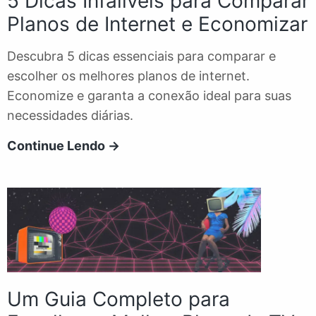
5 Dicas Infalíveis para Comparar
Planos de Internet e Economizar
Descubra 5 dicas essenciais para comparar e
escolher os melhores planos de internet.
Economize e garanta a conexão ideal para suas
necessidades diárias.
5
Continue Lendo →
Eu Quero
Dicas
Infalíveis
para
Comparar
Planos
de
Internet
Um Guia Completo para
e