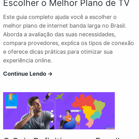
Escolher o Melhor Plano de TV
Economizar
Este guia completo ajuda você a escolher o
melhor plano de internet banda larga no Brasil.
Aborda a avaliação das suas necessidades,
compara provedores, explica os tipos de conexão
e oferece dicas práticas para otimizar sua
experiência online.
Um
Continue Lendo →
Guia
Completo
para
Escolher
o
Melhor
Plano