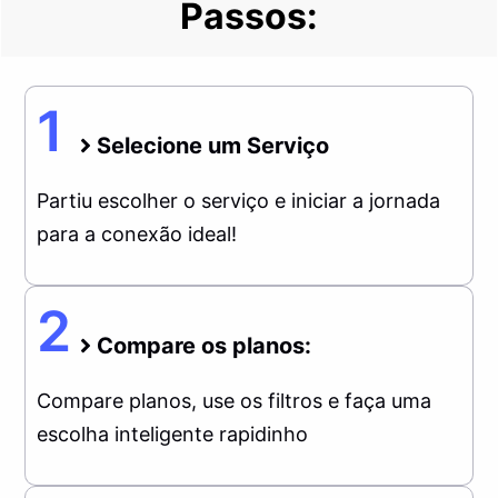
Passos:
Melhor
Plano
de
1
Internet
Selecione um Serviço
Banda
Larga
Partiu escolher o serviço e iniciar a jornada
no
para a conexão ideal!
Brasil
2
Compare os planos:
Compare planos, use os filtros e faça uma
escolha inteligente rapidinho