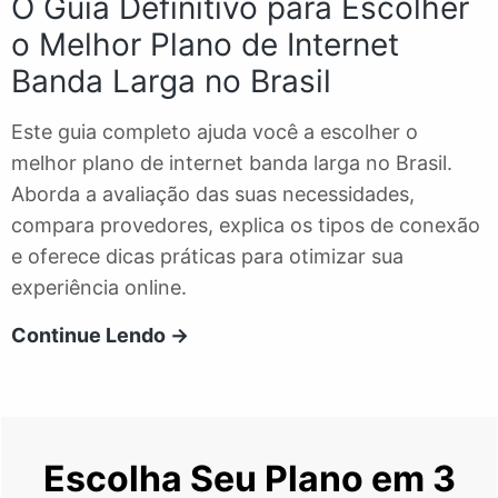
O Guia Definitivo para Escolher
de
o Melhor Plano de Internet
TV
Banda Larga no Brasil
Este guia completo ajuda você a escolher o
melhor plano de internet banda larga no Brasil.
Aborda a avaliação das suas necessidades,
compara provedores, explica os tipos de conexão
e oferece dicas práticas para otimizar sua
experiência online.
O
Continue Lendo →
Guia
Definitivo
para
Escolher
Escolha Seu Plano em 3
o